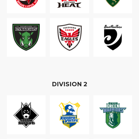
D
IVISION
2