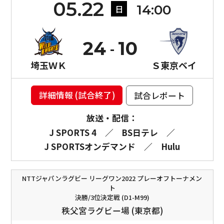
05.22
14:00
日
24
10
埼玉ＷＫ
Ｓ東京ベイ
詳細情報 (試合終了)
試合レポート
放送・配信：
J SPORTS 4
／
BS日テレ
／
J SPORTSオンデマンド
／
Hulu
NTTジャパンラグビー リーグワン2022 プレーオフトーナメン
ト
決勝/3位決定戦 (D1-M99)
秩父宮ラグビー場 (東京都)