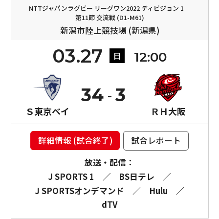
NTTジャパンラグビー リーグワン2022 ディビジョン 1
第11節 交流戦 (D1-M61)
新潟市陸上競技場 (新潟県)
03.27
12:00
日
34
3
Ｓ東京ベイ
ＲＨ大阪
詳細情報 (試合終了)
試合レポート
放送・配信：
J SPORTS 1
／
BS日テレ
／
J SPORTSオンデマンド
／
Hulu
／
dTV