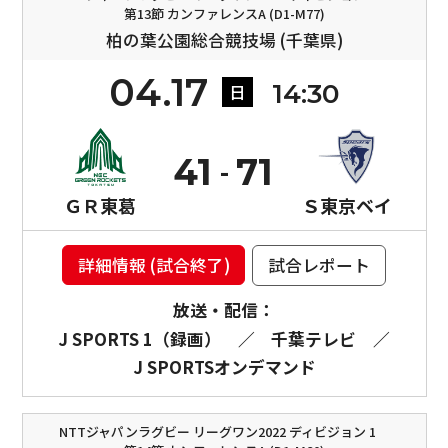
第13節 カンファレンスA (D1-M77)
柏の葉公園総合競技場 (千葉県)
04.17
14:30
日
41
71
ＧＲ東葛
Ｓ東京ベイ
詳細情報 (試合終了)
試合レポート
放送・配信：
J SPORTS 1（録画）
／
千葉テレビ
／
J SPORTSオンデマンド
NTTジャパンラグビー リーグワン2022 ディビジョン 1