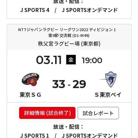
放送・配信：
J SPORTS 4
/
J SPORTSオンデマンド
NTTジャパンラグビー リーグワン2022 ディビジョン 1
第9節 交流戦 (D1-M49)
秩父宮ラグビー場 (東京都)
03.11
19:00
金
33
29
東京ＳＧ
Ｓ東京ベイ
詳細情報 (試合終了)
試合レポート
放送・配信：
J SPORTS 1
/
J SPORTSオンデマンド