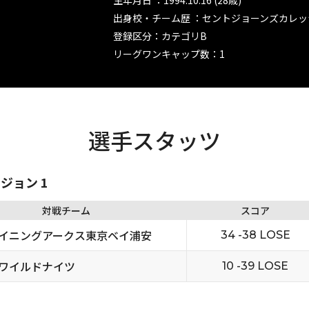
生年月日 ：1994.10.16 (28歳)
出身校・チーム歴 ：セントジョーンズカレッ
登録区分：カテゴリB
リーグワンキャップ数：1
選手スタッツ
ビジョン 1
対戦チーム
スコア
イニングアークス東京ベイ浦安
34 -38 LOSE
ワイルドナイツ
10 -39 LOSE