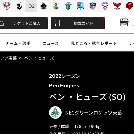
D
2
チケットご購入
観戦ガイド
チーム・選手
ニュース
見どころ・試合レポート
チ
ケッツ東葛
ベン ・ヒューズ
2022シーズン
Ben Hughes
ベン ・ヒューズ (SO)
NECグリーンロケッツ東葛
身長 / 体重 ：178cm / 90kg