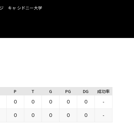
ジ キャ シドニー大学
P
T
G
PG
DG
成功率
0
0
0
0
0
-
0
0
0
0
0
-