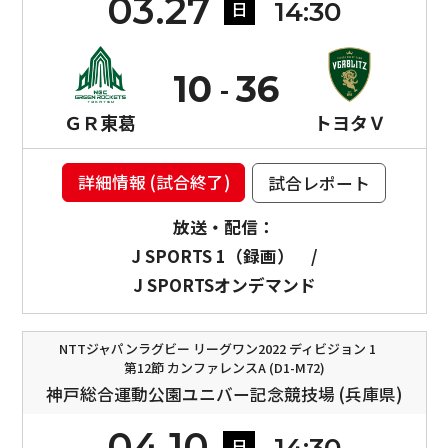
03.27
14:30
日
10
36
ＧＲ東葛
トヨタＶ
詳細情報 (試合終了)
試合レポート
放送・配信：
J SPORTS 1（録画）
/
J SPORTSオンデマンド
NTTジャパンラグビー リーグワン2022 ディビジョン 1
第12節 カンファレンスA (D1-M72)
神戸総合運動公園ユニバー記念競技場 (兵庫県)
04.10
日