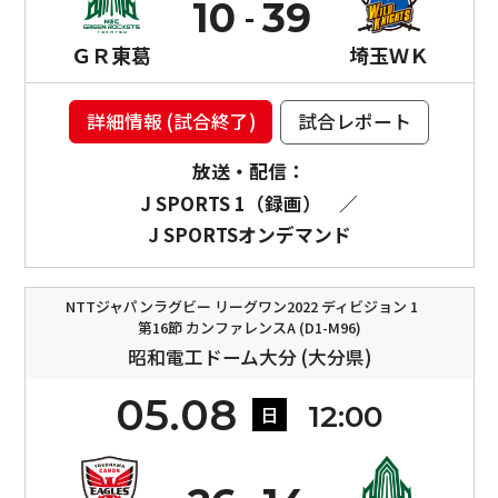
10
39
ＧＲ東葛
埼玉ＷＫ
詳細情報 (試合終了)
試合レポート
放送・配信：
J SPORTS 1（録画）
／
J SPORTSオンデマンド
NTTジャパンラグビー リーグワン2022 ディビジョン 1
第16節 カンファレンスA (D1-M96)
昭和電工ドーム大分 (大分県)
05.08
12:00
日