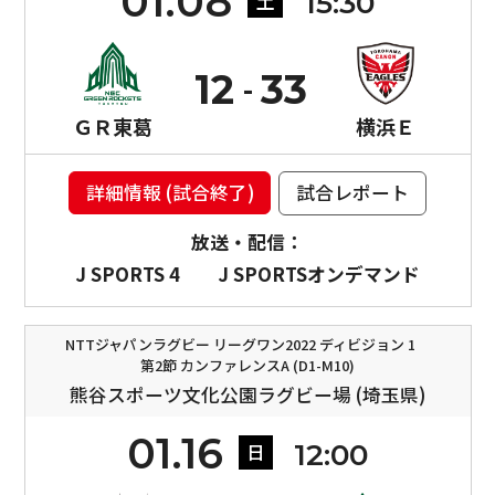
01.08
15:30
土
12
33
ＧＲ東葛
横浜Ｅ
詳細情報 (試合終了)
試合レポート
放送・配信：
J SPORTS 4
J SPORTSオンデマンド
NTTジャパンラグビー リーグワン2022 ディビジョン 1
第2節 カンファレンスA (D1-M10)
熊谷スポーツ文化公園ラグビー場 (埼玉県)
01.16
12:00
日