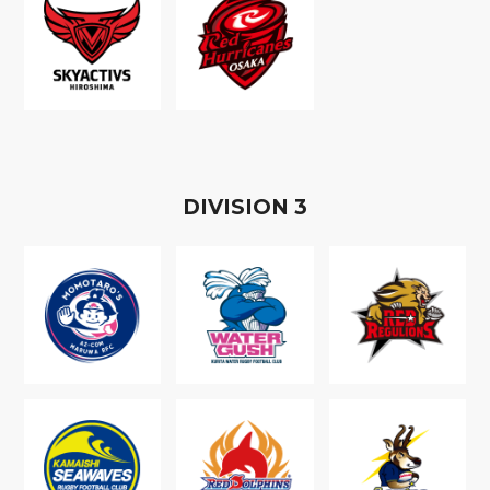
D
IVISION
3