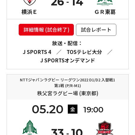
26
14
横浜Ｅ
ＧＲ東葛
詳細情報 (試合終了)
試合レポート
放送・配信：
J SPORTS 4
／
TOSテレビ大分
／
J SPORTSオンデマンド
NTTジャパンラグビー リーグワン2022 D1/D2 入替戦1
第1戦 (P/R-M1)
秩父宮ラグビー場 (東京都)
05.20
19:00
金
33
10