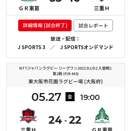
ＧＲ東葛
三重Ｈ
詳細情報 (試合終了)
試合レポート
放送・配信：
J SPORTS 3
／
J SPORTSオンデマンド
NTTジャパンラグビー リーグワン2022 D1/D2 入替戦1
第2戦 (P/R-M3)
東大阪市花園ラグビー場 (大阪府)
05.27
19:00
金
24
22
三重Ｈ
ＧＲ東葛