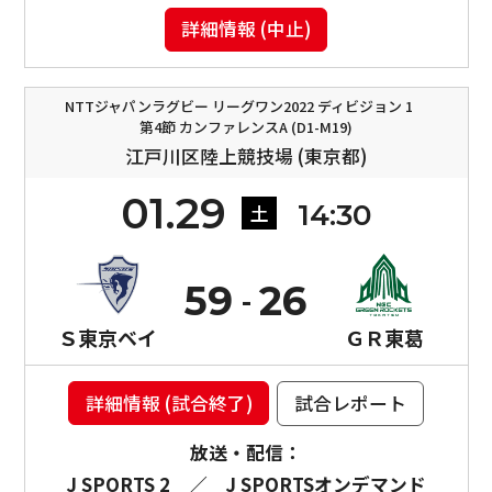
詳細情報 (中止)
NTTジャパンラグビー リーグワン2022 ディビジョン 1
第4節 カンファレンスA (D1-M19)
江戸川区陸上競技場 (東京都)
01.29
14:30
土
59
26
Ｓ東京ベイ
ＧＲ東葛
詳細情報 (試合終了)
試合レポート
放送・配信：
J SPORTS 2
／
J SPORTSオンデマンド