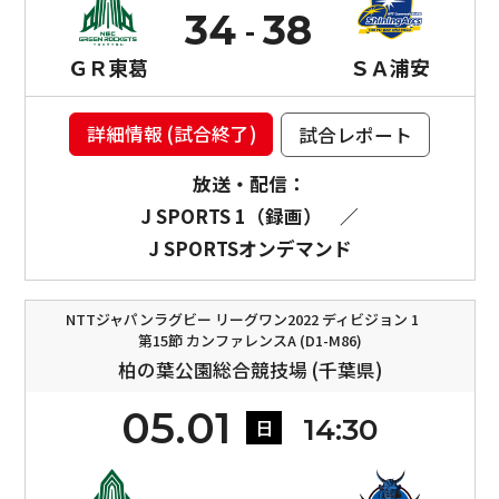
34
38
ＧＲ東葛
ＳＡ浦安
詳細情報 (試合終了)
試合レポート
放送・配信：
J SPORTS 1（録画）
／
J SPORTSオンデマンド
NTTジャパンラグビー リーグワン2022 ディビジョン 1
第15節 カンファレンスA (D1-M86)
柏の葉公園総合競技場 (千葉県)
05.01
14:30
日