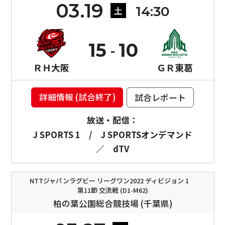
03.19
14:30
土
15
10
ＲＨ大阪
ＧＲ東葛
詳細情報 (試合終了)
試合レポート
放送・配信：
J SPORTS 1
/
J SPORTSオンデマンド
／
dTV
NTTジャパンラグビー リーグワン2022 ディビジョン 1
第11節 交流戦 (D1-M62)
柏の葉公園総合競技場 (千葉県)