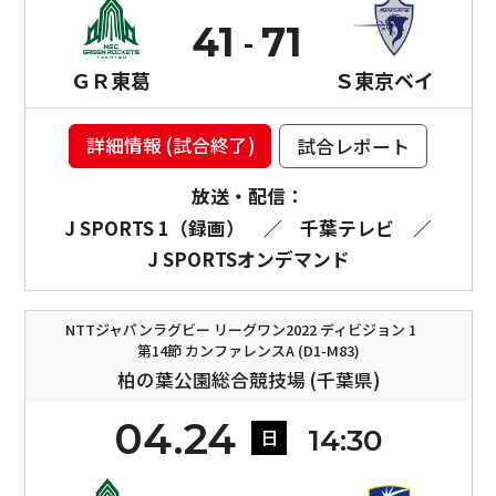
41
71
ＧＲ東葛
Ｓ東京ベイ
詳細情報 (試合終了)
試合レポート
放送・配信：
J SPORTS 1（録画）
／
千葉テレビ
／
J SPORTSオンデマンド
NTTジャパンラグビー リーグワン2022 ディビジョン 1
第14節 カンファレンスA (D1-M83)
柏の葉公園総合競技場 (千葉県)
04.24
14:30
日