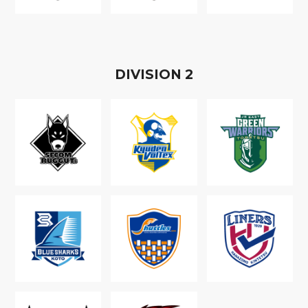
D
IVISION
2