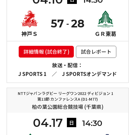
14:30
57
28
神戸Ｓ
ＧＲ東葛
詳細情報 (試合終了)
試合レポート
放送・配信：
J SPORTS 1
／
J SPORTSオンデマンド
NTTジャパンラグビー リーグワン2022 ディビジョン 1
第13節 カンファレンスA (D1-M77)
柏の葉公園総合競技場 (千葉県)
04.17
14:30
日