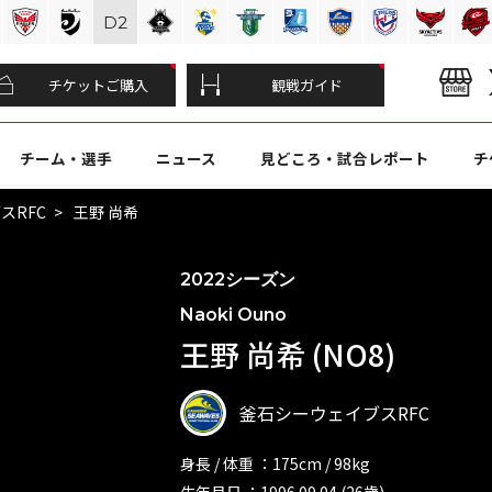
D
2
チケットご購入
観戦ガイド
チーム・選手
ニュース
見どころ・試合レポート
チ
スRFC
王野 尚希
2022シーズン
Naoki Ouno
王野 尚希 (NO8)
釜石シーウェイブスRFC
身長 / 体重 ：175cm / 98kg