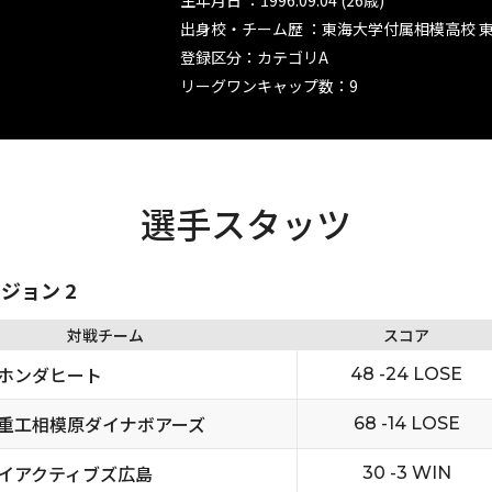
生年月日 ：1996.09.04 (26歳)
出身校・チーム歴 ：東海大学付属相模高校 
登録区分：カテゴリA
リーグワンキャップ数：9
選手スタッツ
ビジョン 2
対戦チーム
スコア
ホンダヒート
48 -24 LOSE
重工相模原ダイナボアーズ
68 -14 LOSE
イアクティブズ広島
30 -3 WIN