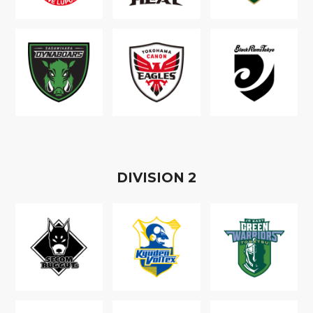
D
IVISION
2