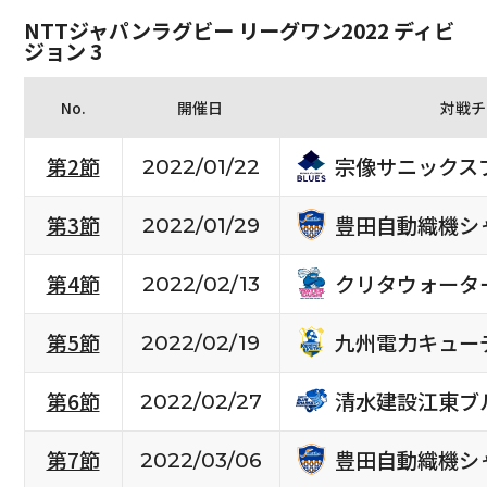
NTTジャパンラグビー リーグワン2022 ディビ
ジョン 3
No.
開催日
対戦チ
宗像サニックス
第2節
2022/01/22
豊田自動織機シ
第3節
2022/01/29
クリタウォータ
第4節
2022/02/13
九州電力キュー
第5節
2022/02/19
清水建設江東ブ
第6節
2022/02/27
豊田自動織機シ
第7節
2022/03/06