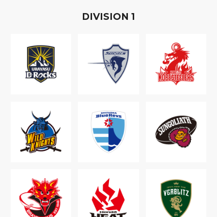
D
IVISION
1