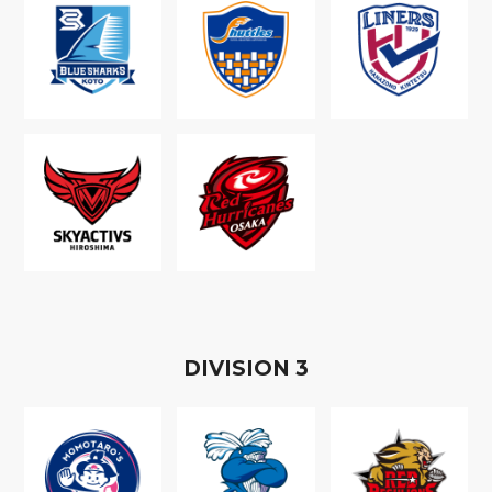
D
IVISION
3