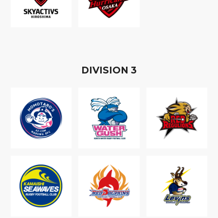
D
IVISION
3