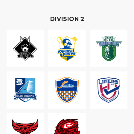
D
IVISION
2