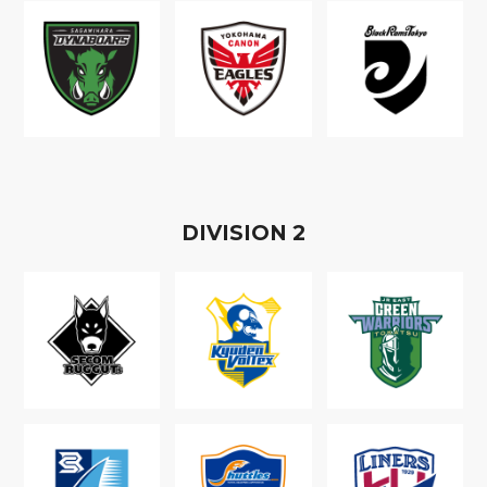
D
IVISION
2