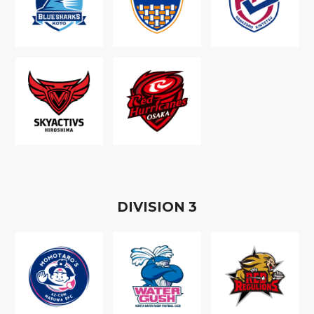
D
IVISION
3