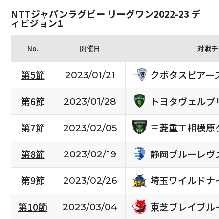
NTTジャパンラグビー リーグワン2022-23 デ
ィビジョン1
No.
開催日
対戦チ
クボタスピアー
第5節
2023/01/21
トヨタヴェルブ
第6節
2023/01/28
三菱重工相模原
第7節
2023/02/05
静岡ブルーレヴ
第8節
2023/02/19
埼玉ワイルドナ
第9節
2023/02/26
東芝ブレイブル
第10節
2023/03/04