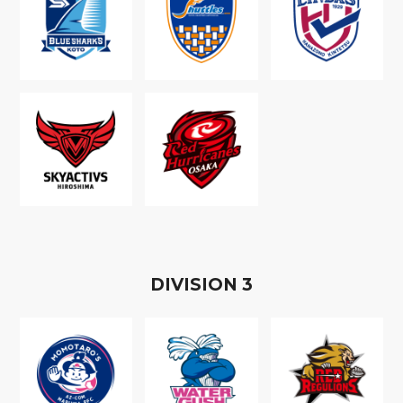
D
IVISION
3