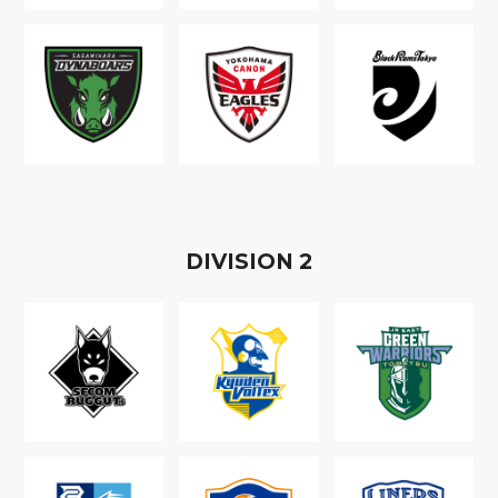
D
IVISION
2