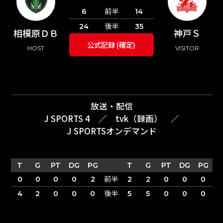
前半
6
14
後半
24
35
相模原ＤＢ
神戸Ｓ
公式記録 (確定)
HOST
VISITOR
放送・配信
J SPORTS 4
／
tvk（録画）
／
J SPORTSオンデマンド
T
G
PT
DG
PG
T
G
PT
DG
PG
前半
0
0
0
0
2
2
2
0
0
0
後半
4
2
0
0
0
5
5
0
0
0