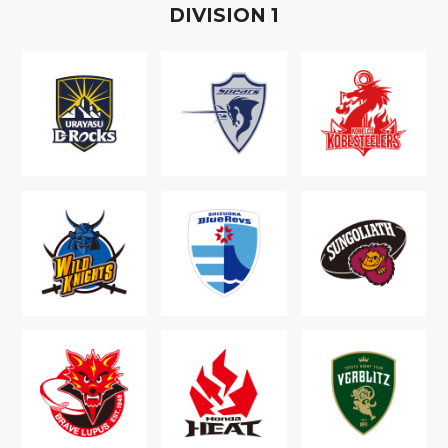
D
IVISION
1