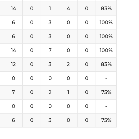
14
0
1
4
0
83%
6
0
3
0
0
100%
6
0
3
0
0
100%
14
0
7
0
0
100%
12
0
3
2
0
83%
0
0
0
0
0
-
7
0
2
1
0
75%
0
0
0
0
0
-
6
0
3
0
0
75%