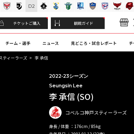
D
2
チケットご購入
観戦ガイド
チーム・選手
ニュース
見どころ・試合レポート
チ
スティーラーズ
李 承信
2022-23シーズン
Seungsin Lee
李 承信 (SO)
コベルコ神戸スティーラーズ
身長 / 体重 ：176cm / 85kg