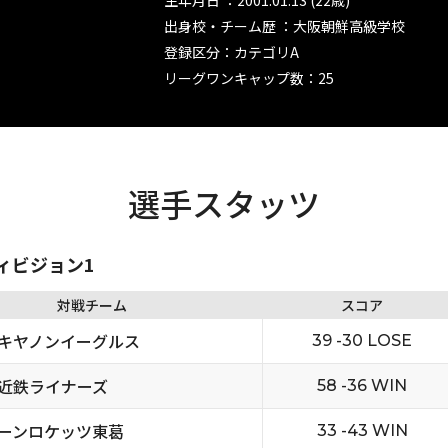
生年月日 ：2001.01.13 (22歳)
出身校・チーム歴 ：大阪朝鮮高級学校
登録区分：カテゴリA
リーグワンキャップ数：25
選手スタッツ
ディビジョン1
対戦チーム
スコア
キヤノンイーグルス
39 -30 LOSE
近鉄ライナーズ
58 -36 WIN
ーンロケッツ東葛
33 -43 WIN