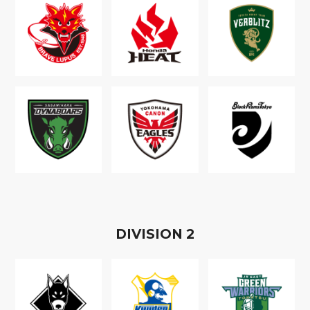
D
IVISION
2