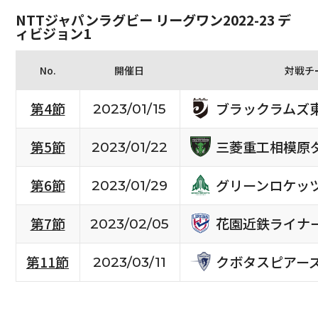
NTTジャパンラグビー リーグワン2022-23 デ
ィビジョン1
No.
開催日
対戦チ
ブラックラムズ
第4節
2023/01/15
三菱重工相模原
第5節
2023/01/22
グリーンロケッ
第6節
2023/01/29
花園近鉄ライナ
第7節
2023/02/05
クボタスピアー
第11節
2023/03/11