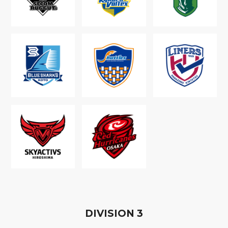
D
IVISION
3