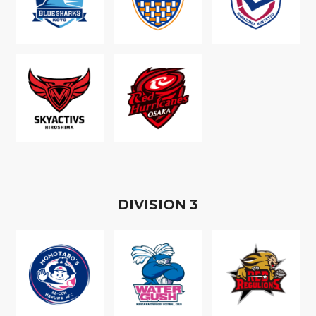
D
IVISION
3