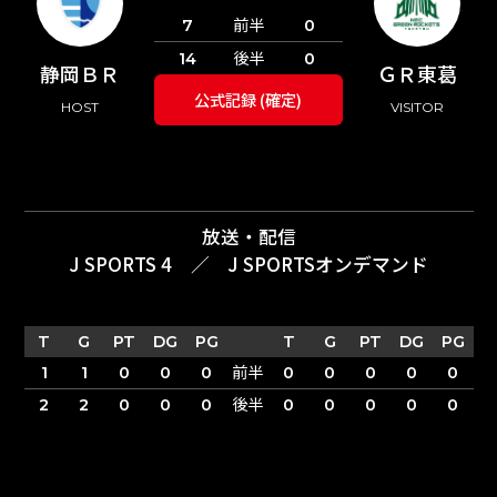
前半
7
0
後半
14
0
静岡ＢＲ
ＧＲ東葛
公式記録 (確定)
HOST
VISITOR
放送・配信
J SPORTS 4
／
J SPORTSオンデマンド
T
G
PT
DG
PG
T
G
PT
DG
PG
前半
1
1
0
0
0
0
0
0
0
0
後半
2
2
0
0
0
0
0
0
0
0