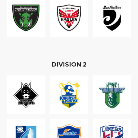
D
IVISION
2