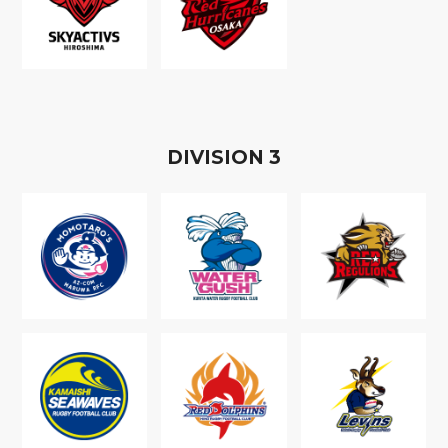
D
IVISION
3