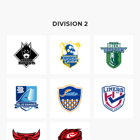
D
IVISION
2