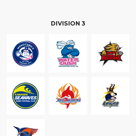
D
IVISION
3