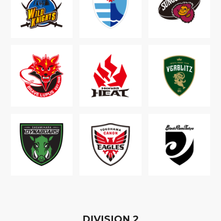
D
IVISION
2