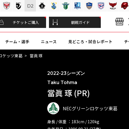
D
2
チケットご購入
観戦ガイド
チーム・選手
ニュース
見どころ・試合レポート
チ
ンロケッツ東葛
當眞 琢
2022-23シーズン
Taku Tohma
當眞 琢 (PR)
NECグリーンロケッツ東葛
身長 / 体重 ：183cm / 120kg