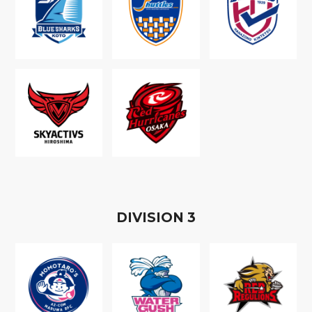
D
IVISION
3