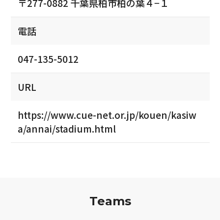
〒277-0882 千葉県柏市柏の葉４−１
電話
047-135-5012
URL
https://www.cue-net.or.jp/kouen/kasiw
a/annai/stadium.html
Teams