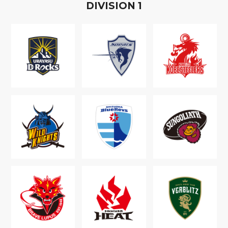
D
IVISION
1