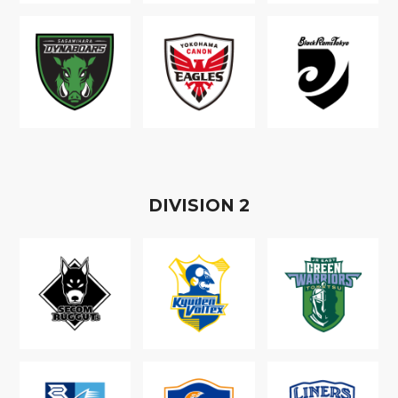
D
IVISION
2