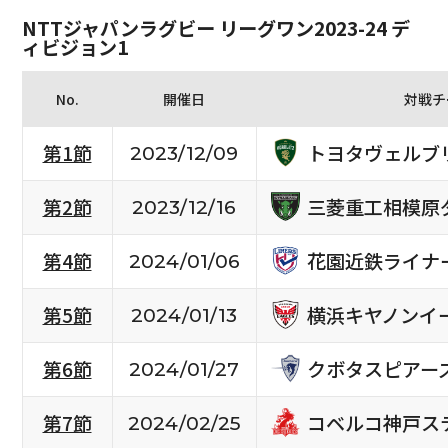
NTTジャパンラグビー リーグワン2023-24 デ
ィビジョン1
No.
開催日
対戦チ
トヨタヴェルブ
第1節
2023/12/09
三菱重工相模原
第2節
2023/12/16
花園近鉄ライナ
第4節
2024/01/06
横浜キヤノンイ
第5節
2024/01/13
クボタスピアー
第6節
2024/01/27
コベルコ神戸ス
第7節
2024/02/25