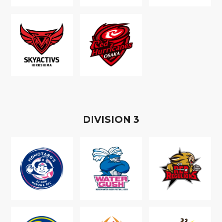
D
IVISION
3