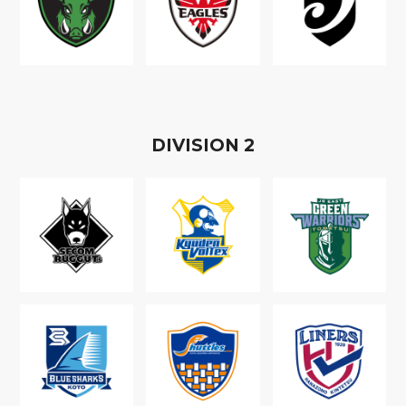
D
IVISION
2