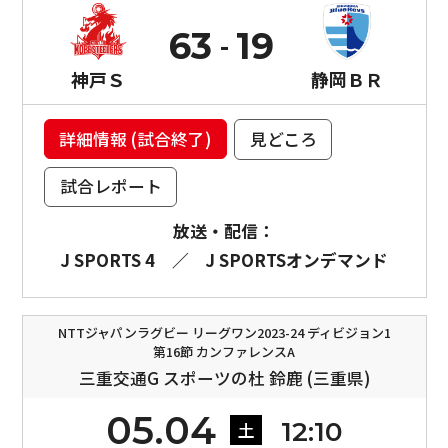
63
19
神戸Ｓ
静岡ＢＲ
詳細情報 (試合終了)
見どころ
試合レポート
放送・配信：
J SPORTS 4
／
J SPORTSオンデマンド
NTTジャパンラグビー リーグワン2023-24 ディビジョン1
第16節 カンファレンスA
三重交通G スポーツの杜 鈴鹿 (三重県)
05.04
12:10
土