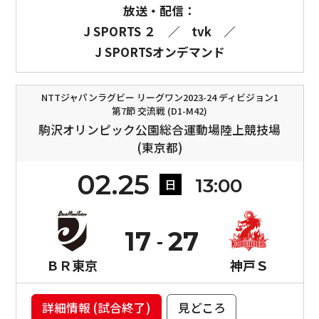
放送・配信：
J SPORTS ２
／
tvk
／
J SPORTSオンデマンド
NTTジャパンラグビー リーグワン2023-24 ディビジョン1
第7節 交流戦 (D1-M42)
駒沢オリンピック公園総合運動場陸上競技場
(東京都)
02.25
13:00
日
17
27
ＢＲ東京
神戸Ｓ
詳細情報 (試合終了)
見どころ