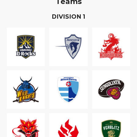
Teams
D
IVISION
1