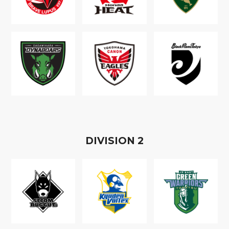
D
IVISION
2