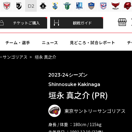
D
2
チケットご購入
観戦ガイド
チーム・選手
ニュース
見どころ・試合レポート
チ
ーサンゴリアス
垣永 真之介
2023-24シーズン
Shinnosuke Kakinaga
垣永 真之介 (PR)
東京サントリーサンゴリアス
身長 / 体重 ：180cm / 115kg