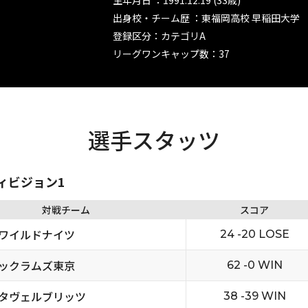
生年月日 ：1991.12.19 (33歳)
出身校・チーム歴 ：東福岡高校 早稲田大学
登録区分：カテゴリA
リーグワンキャップ数：37
選手スタッツ
ディビジョン1
対戦チーム
スコア
ワイルドナイツ
24 -20 LOSE
ックラムズ東京
62 -0 WIN
タヴェルブリッツ
38 -39 WIN