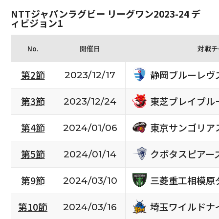
NTTジャパンラグビー リーグワン2023-24 デ
ィビジョン1
No.
開催日
対戦チ
静岡ブルーレヴ
第2節
2023/12/17
東芝ブレイブル
第3節
2023/12/24
東京サンゴリア
第4節
2024/01/06
クボタスピアー
第5節
2024/01/14
三菱重工相模原
第9節
2024/03/10
埼玉ワイルドナ
第10節
2024/03/16