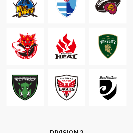
D
IVISION
2