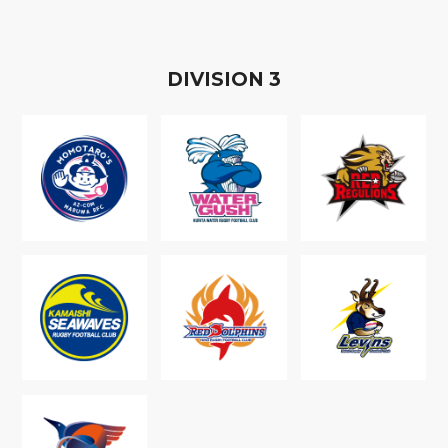
D
IVISION
3