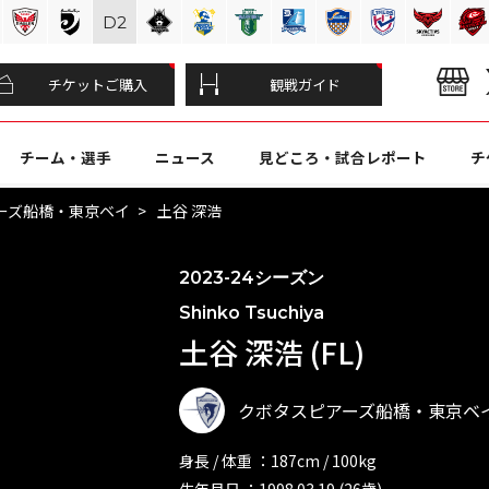
D
2
チケットご購入
観戦ガイド
チーム・選手
ニュース
見どころ・試合レポート
チ
ーズ船橋・東京ベイ
土谷 深浩
2023-24シーズン
Shinko Tsuchiya
土谷 深浩 (FL)
クボタスピアーズ船橋・東京ベ
身長 / 体重 ：187cm / 100kg