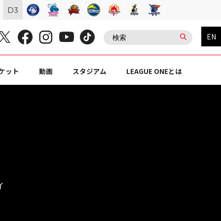
D
3
EN
ケット
動画
スタジアム
LEAGUE ONEとは
イ