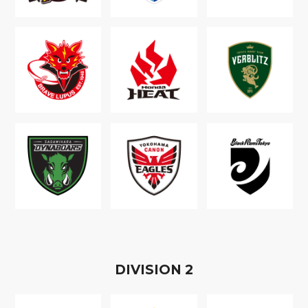
D
IVISION
2