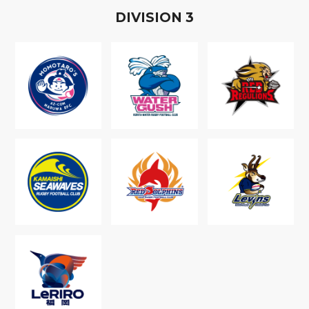
D
IVISION
3