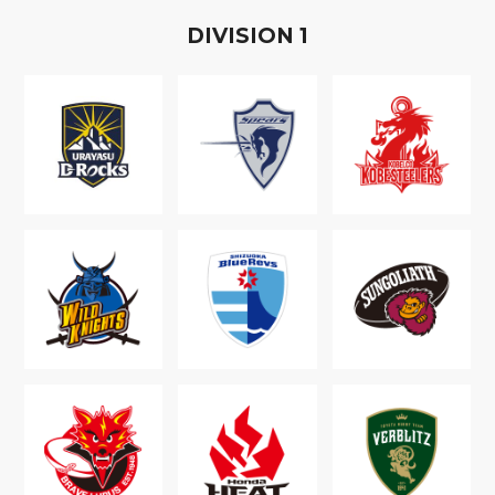
D
IVISION
1