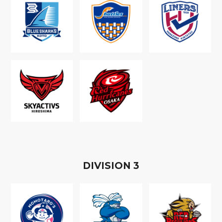
D
IVISION
3