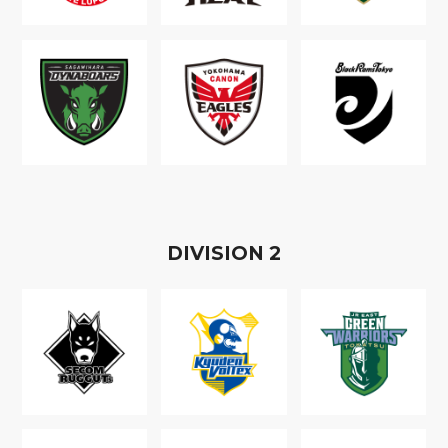
D
IVISION
2