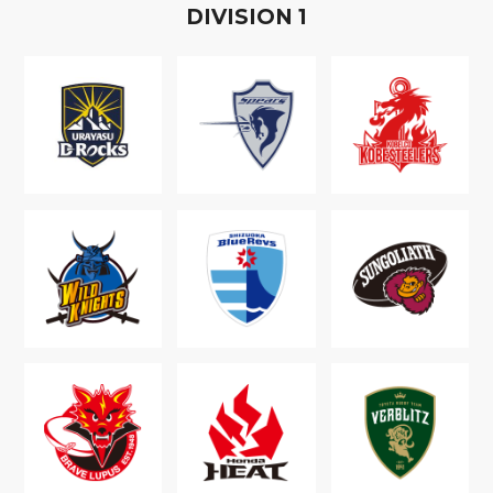
D
IVISION
1