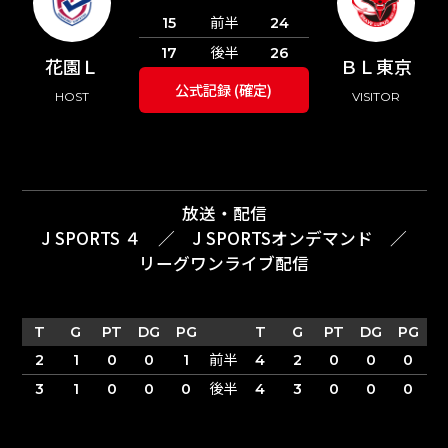
前半
15
24
後半
17
26
花園Ｌ
ＢＬ東京
公式記録 (確定)
HOST
VISITOR
放送・配信
J SPORTS ４
／
J SPORTSオンデマンド
／
リーグワンライブ配信
T
G
PT
DG
PG
T
G
PT
DG
PG
前半
2
1
0
0
1
4
2
0
0
0
後半
3
1
0
0
0
4
3
0
0
0