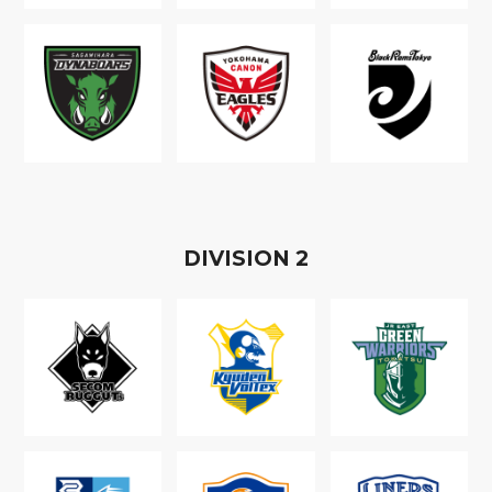
D
IVISION
2