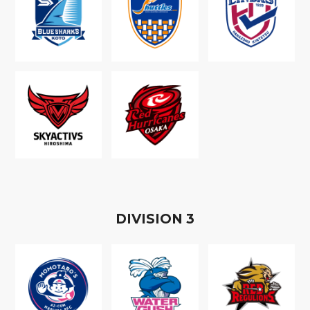
D
IVISION
3