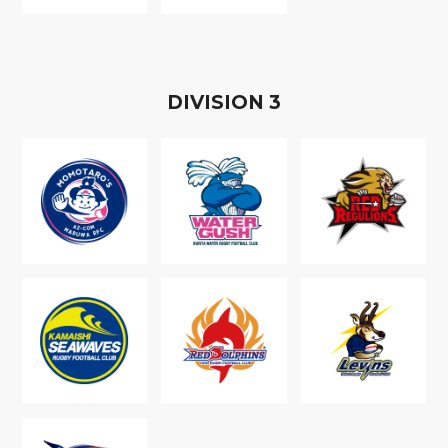
D
IVISION
3