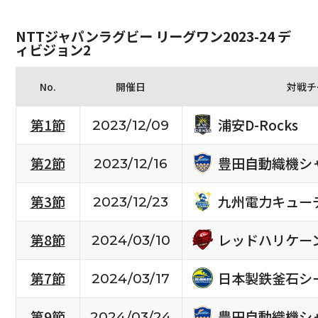
NTTジャパンラグビー リーグワン2023-24 デ
ィビジョン2
No.
開催日
対戦チ
浦安D-Rocks
第1節
2023/12/09
豊田自動織機シ
第2節
2023/12/16
九州電力キュー
第3節
2023/12/23
レッドハリケー
第8節
2024/03/10
日本製鉄釜石シ
第7節
2024/03/17
豊田自動織機シ
第9節
2024/03/24