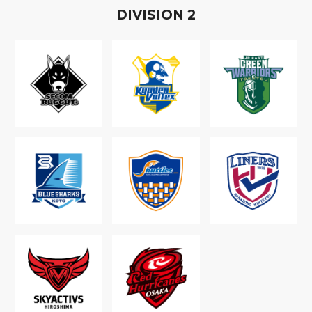
D
IVISION
2