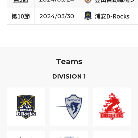
浦安D-Rocks
第10節
2024/03/30
Teams
D
IVISION
1