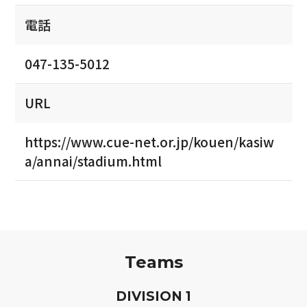
電話
047-135-5012
URL
https://www.cue-net.or.jp/kouen/kasiw
a/annai/stadium.html
Teams
D
IVISION
1