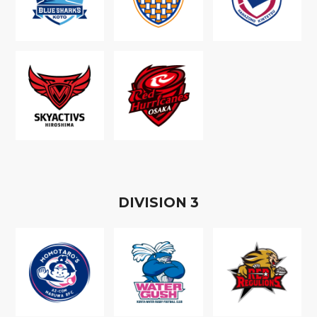
D
IVISION
3