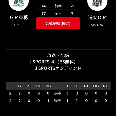
前半
14
21
後半
17
7
ＧＲ東葛
浦安ＤＲ
公式記録 (確定)
HOST
VISITOR
放送・配信
J SPORTS ４（BS無料）
／
J SPORTSオンデマンド
T
G
PT
DG
PG
T
G
PT
DG
PG
前半
2
2
0
0
0
3
3
0
0
0
後半
2
2
0
0
1
1
1
0
0
0