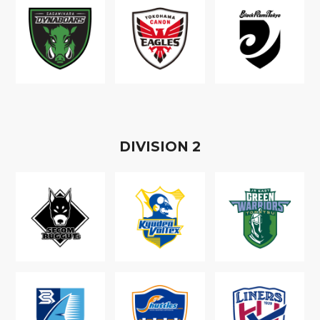
D
IVISION
2