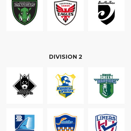
D
IVISION
2