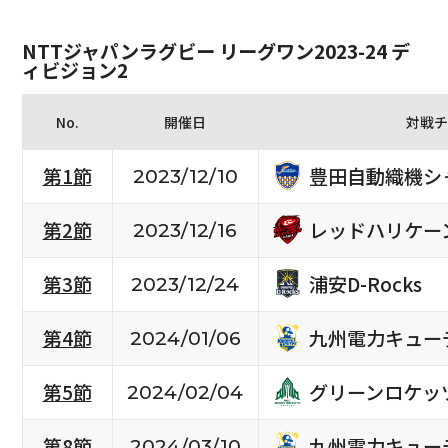
NTTジャパンラグビー リーグワン2023-24 デ
ィビジョン2
No.
開催日
対戦チ
豊田自動織機シ
第1節
2023/12/10
レッドハリケー
第2節
2023/12/16
浦安D-Rocks
第3節
2023/12/24
九州電力キュー
第4節
2024/01/06
グリーンロケッ
第5節
2024/02/04
九州電力キュー
第8節
2024/03/10