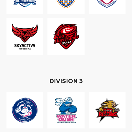
D
IVISION
3