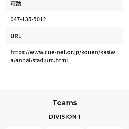
電話
047-135-5012
URL
https://www.cue-net.or.jp/kouen/kasiw
a/annai/stadium.html
Teams
D
IVISION
1