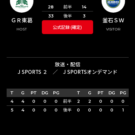
前半
28
14
後半
33
3
ＧＲ東葛
釜石ＳＷ
公式記録 (確定)
HOST
VISITOR
放送・配信
J SPORTS ２
／
J SPORTSオンデマンド
T
G
PT
DG
PG
T
G
PT
DG
PG
前半
4
4
0
0
0
2
2
0
0
0
後半
5
4
0
0
0
0
0
0
0
1