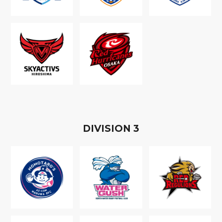
D
IVISION
3