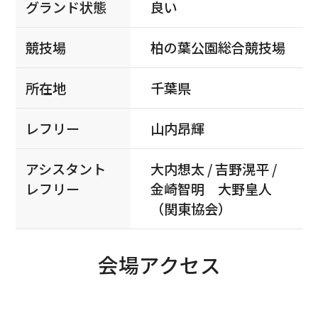
グランド状態
良い
競技場
柏の葉公園総合競技場
所在地
千葉県
レフリー
山内昂輝
アシスタント
大内想太 / 吉野滉平 /
レフリー
金崎智明 大野皇人
（関東協会）
会場アクセス