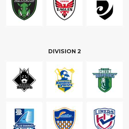
D
IVISION
2