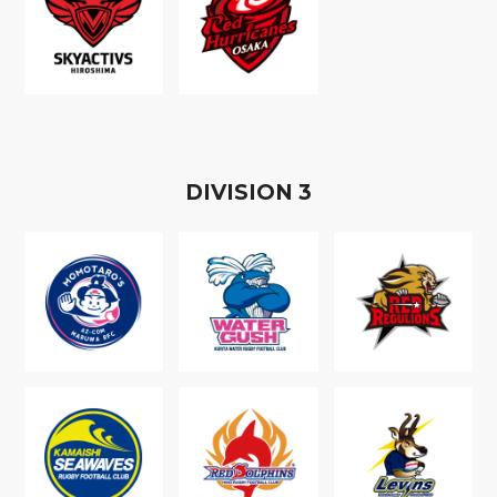
D
IVISION
3