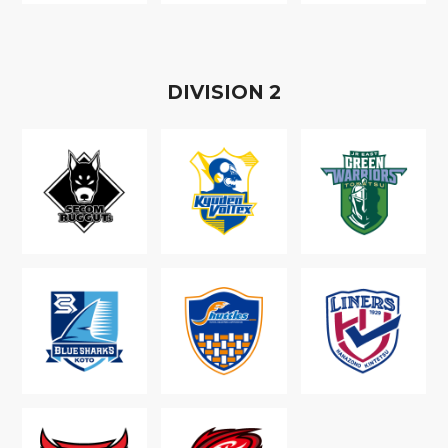
D
IVISION
2