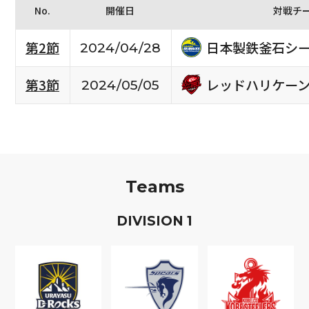
No.
開催日
対戦チ
日本製鉄釜石シ
第2節
2024/04/28
レッドハリケー
第3節
2024/05/05
Teams
D
IVISION
1