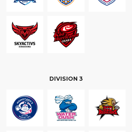
D
IVISION
3