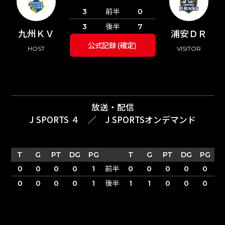
前半
3
0
後半
3
7
九州ＫＶ
浦安ＤＲ
公式記録 (確定)
HOST
VISITOR
放送・配信
J SPORTS ４
／
J SPORTSオンデマンド
T
G
PT
DG
PG
T
G
PT
DG
PG
前半
0
0
0
0
1
0
0
0
0
0
後半
0
0
0
0
1
1
1
0
0
0