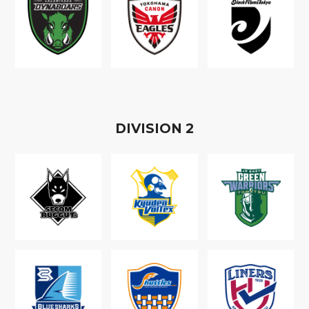
D
IVISION
2