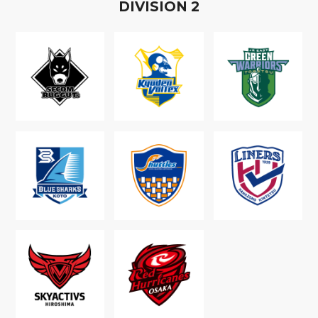
D
IVISION
2