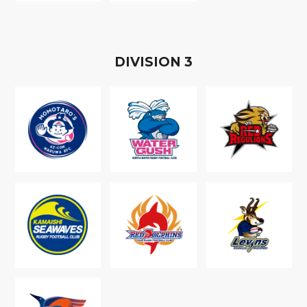
D
IVISION
3