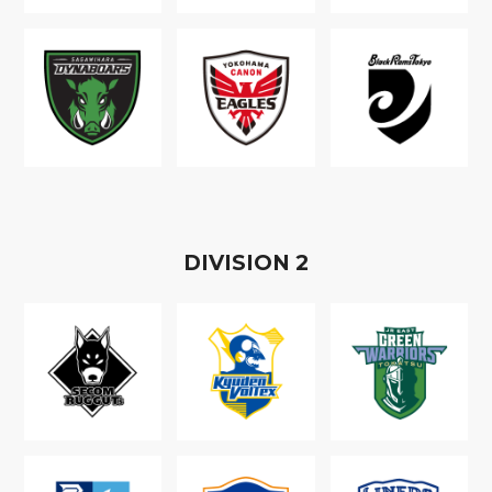
D
IVISION
2