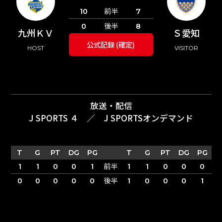
前半
10
7
後半
0
8
九州ＫＶ
Ｓ愛知
公式記録 (確定)
HOST
VISITOR
放送・配信
J SPORTS ４
／
J SPORTSオンデマンド
T
G
PT
DG
PG
T
G
PT
DG
PG
前半
1
1
0
0
1
1
1
0
0
0
後半
0
0
0
0
0
1
0
0
0
1