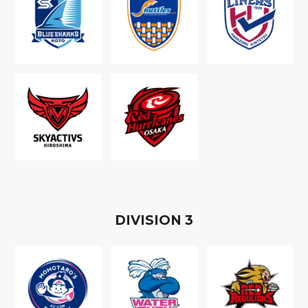
D
IVISION
3