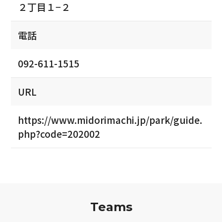
２丁目１−２
電話
092-611-1515
URL
https://www.midorimachi.jp/park/guide.
php?code=202002
Teams