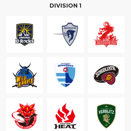
D
IVISION
1