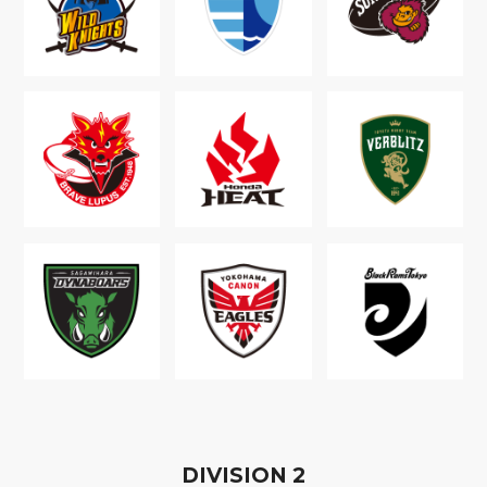
D
IVISION
2