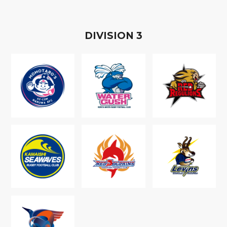
D
IVISION
3