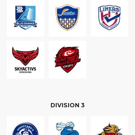
D
IVISION
3