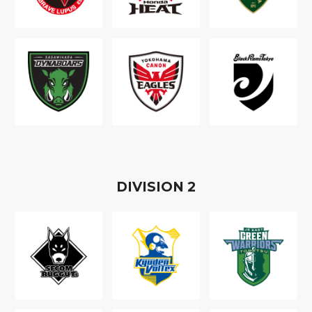
D
IVISION
2