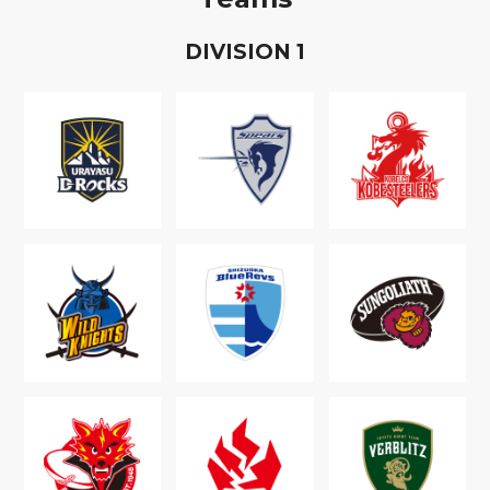
D
IVISION
1