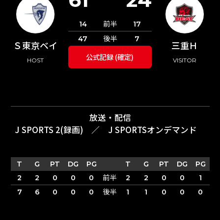
前半
14
17
後半
47
7
Ｓ東京ベイ
三重Ｈ
公式記録 (確定)
HOST
VISITOR
放送・配信
J SPORTS 2(録画)
／
J SPORTSオンデマンド
T
G
PT
DG
PG
T
G
PT
DG
PG
前半
2
2
0
0
0
2
2
0
0
1
後半
7
6
0
0
0
1
1
0
0
0