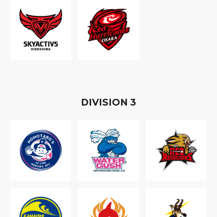
D
IVISION
3