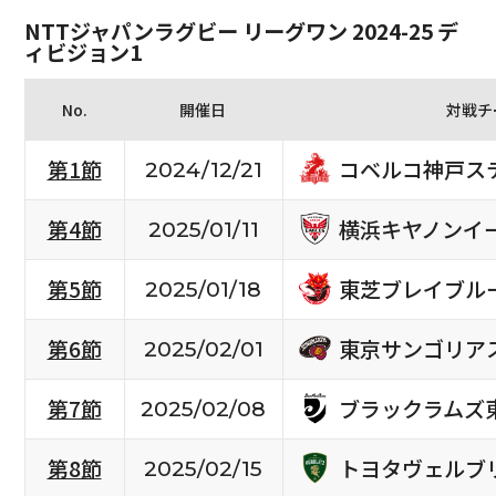
NTTジャパンラグビー リーグワン 2024-25 デ
ィビジョン1
No.
開催日
対戦チ
コベルコ神戸ス
第1節
2024/12/21
横浜キヤノンイ
第4節
2025/01/11
東芝ブレイブル
第5節
2025/01/18
東京サンゴリア
第6節
2025/02/01
ブラックラムズ
第7節
2025/02/08
トヨタヴェルブ
第8節
2025/02/15