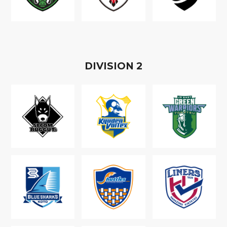
D
IVISION
2