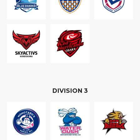
D
IVISION
3