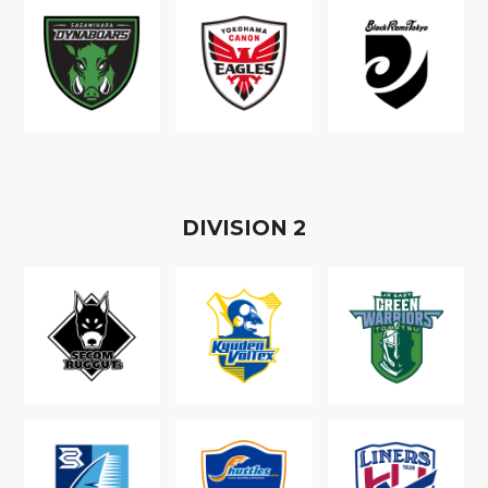
D
IVISION
2