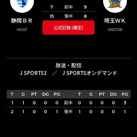
前半
7
9
後半
15
8
静岡ＢＲ
埼玉ＷＫ
公式記録 (確定)
HOST
VISITOR
放送・配信
J SPORTS3
／
J SPORTSオンデマンド
T
G
PT
DG
PG
T
G
PT
DG
PG
前半
1
1
0
0
0
0
0
0
0
3
後半
2
1
0
0
1
1
0
0
0
1