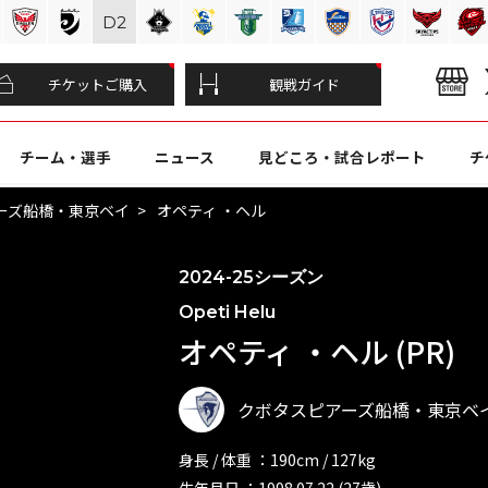
D
2
チケットご購入
観戦ガイド
チーム・選手
ニュース
見どころ・試合レポート
チ
ーズ船橋・東京ベイ
オペティ ・ヘル
2024-25シーズン
Opeti Helu
オペティ ・ヘル (PR)
クボタスピアーズ船橋・東京ベ
身長 / 体重 ：190cm / 127kg