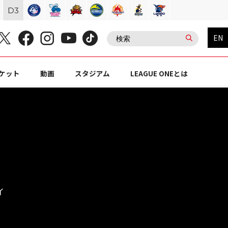
D
3
EN
ケット
動画
スタジアム
LEAGUE ONEとは
イ