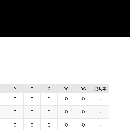
ジ
P
T
G
PG
DG
成功率
0
0
0
0
0
-
0
0
0
0
0
-
0
0
0
0
0
-