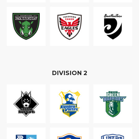
D
IVISION
2