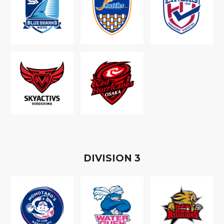
D
IVISION
3