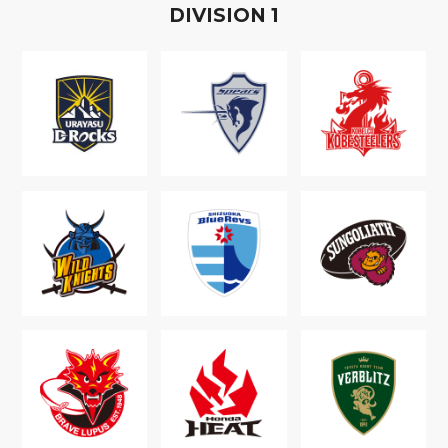
D
IVISION
1