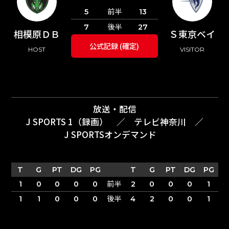
前半
5
13
後半
7
27
相模原ＤＢ
Ｓ東京ベイ
公式記録 (確定)
HOST
VISITOR
放送・配信
J SPORTS 1（録画）
／
テレビ神奈川
／
J SPORTSオンデマンド
T
G
PT
DG
PG
T
G
PT
DG
PG
前半
1
0
0
0
0
2
0
0
0
1
後半
1
1
0
0
0
4
2
0
0
1