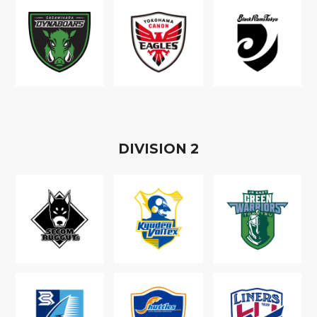
D
IVISION
2