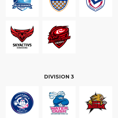
D
IVISION
3