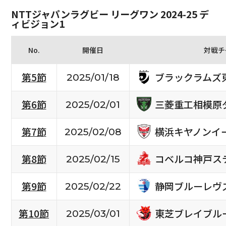
NTTジャパンラグビー リーグワン 2024-25 デ
ィビジョン1
No.
開催日
対戦チ
ブラックラムズ
第5節
2025/01/18
三菱重工相模原
第6節
2025/02/01
横浜キヤノンイ
第7節
2025/02/08
コベルコ神戸ス
第8節
2025/02/15
静岡ブルーレヴ
第9節
2025/02/22
東芝ブレイブル
第10節
2025/03/01