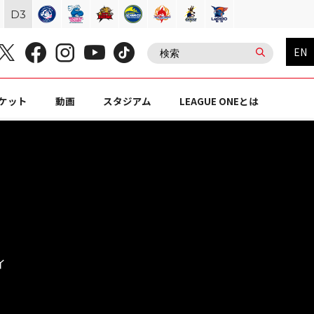
D
3
EN
ケット
動画
スタジアム
LEAGUE ONEとは
イ