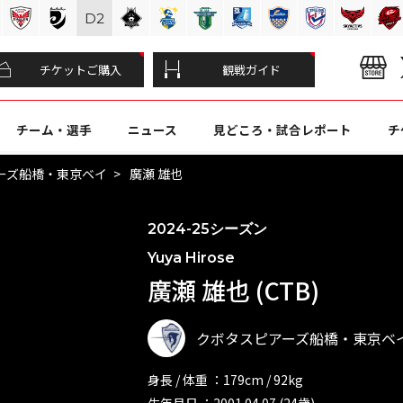
D
2
チケットご購入
観戦ガイド
チーム・選手
ニュース
見どころ・試合レポート
チ
ーズ船橋・東京ベイ
廣瀬 雄也
2024-25シーズン
Yuya Hirose
廣瀬 雄也 (CTB)
クボタスピアーズ船橋・東京ベ
身長 / 体重 ：179cm / 92kg