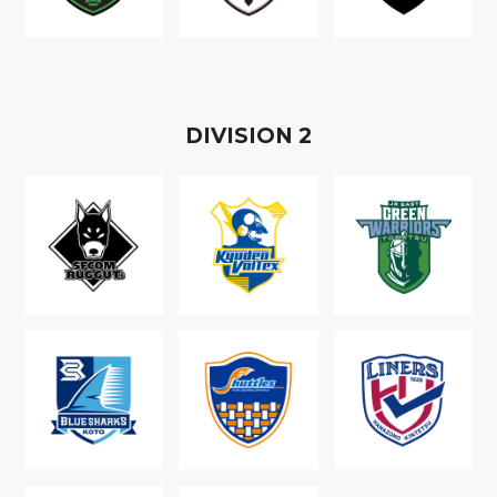
D
IVISION
2