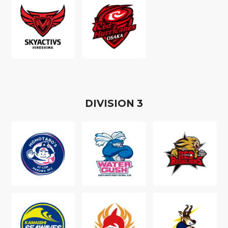
D
IVISION
3