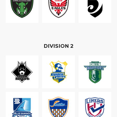
D
IVISION
2