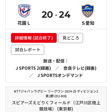
20
24
花園Ｌ
Ｓ愛知
詳細情報 (試合終了)
見どころ
試合レポート
放送・配信：
J SPORTS 2(録画)
／
奈良テレビ(録画)
／
J SPORTSオンデマンド
NTTジャパンラグビー リーグワン 2024-25 ディビジョン2
第2節 (D2-M8)
スピアーズえどりくフィールド（江戸川区陸上
競技場） (東京都)