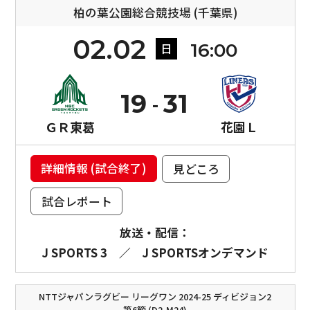
柏の葉公園総合競技場 (千葉県)
02.02
16:00
日
19
31
ＧＲ東葛
花園Ｌ
詳細情報 (試合終了)
見どころ
試合レポート
放送・配信：
J SPORTS 3
／
J SPORTSオンデマンド
NTTジャパンラグビー リーグワン 2024-25 ディビジョン2
第6節 (D2-M24)