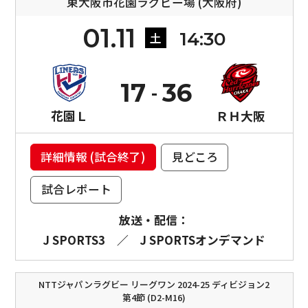
東大阪市花園ラグビー場 (大阪府)
01.11
14:30
土
17
36
花園Ｌ
ＲＨ大阪
詳細情報 (試合終了)
見どころ
試合レポート
放送・配信：
J SPORTS3
／
J SPORTSオンデマンド
NTTジャパンラグビー リーグワン 2024-25 ディビジョン2
第4節 (D2-M16)