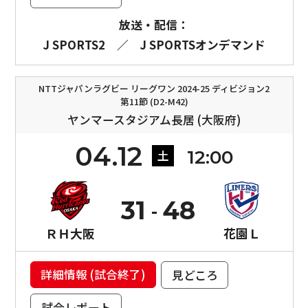
放送・配信：
J SPORTS2
／
J SPORTSオンデマンド
NTTジャパンラグビー リーグワン 2024-25 ディビジョン2
第11節 (D2-M42)
ヤンマースタジアム長居 (大阪府)
04.12
12:00
土
31
48
ＲＨ大阪
花園Ｌ
詳細情報 (試合終了)
見どころ
試合レポート