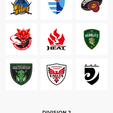
D
IVISION
2