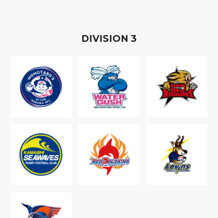
D
IVISION
3