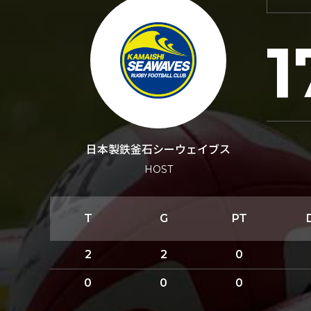
1
日本製鉄釜石シーウェイブス
HOST
T
G
PT
2
2
0
0
0
0