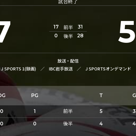
試合終了
7
前半
17
31
後半
0
28
放送・配信
J SPORTS 1(録画)
／
IBC岩手放送
／
J SPORTSオンデマンド
DG
PG
T
G
前半
0
1
5
3
後半
0
0
4
4