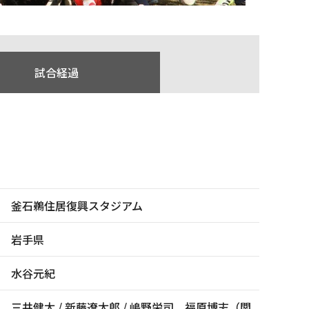
試合経過
釜石鵜住居復興スタジアム
岩手県
水谷元紀
三井健太 / 新藤遼太郎 / 嶋野栄司、福原博志（関