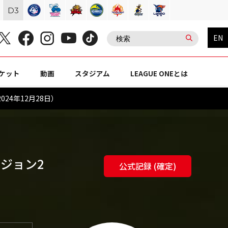
D
3
EN
ケット
動画
スタジアム
LEAGUE ONEとは
24年12月28日）
ビジョン2
公式記録 (確定)