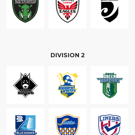
D
IVISION
2