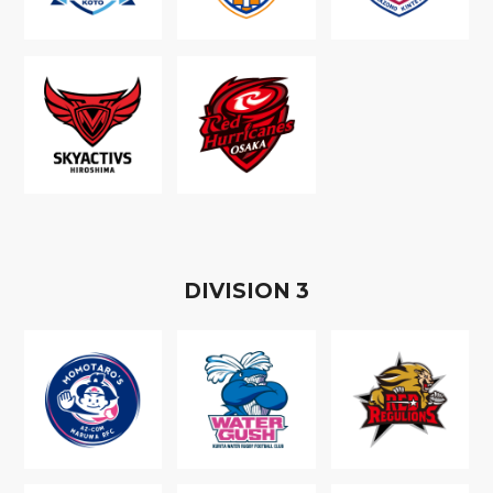
D
IVISION
3