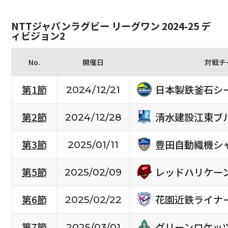
NTTジャパンラグビー リーグワン 2024-25 デ
ィビジョン2
No.
開催日
対戦チ
日本製鉄釜石シ
第1節
2024/12/21
清水建設江東ブ
第2節
2024/12/28
豊田自動織機シ
第3節
2025/01/11
レッドハリケー
第5節
2025/02/09
花園近鉄ライナ
第6節
2025/02/22
グリーンロケッ
第7節
2025/03/01