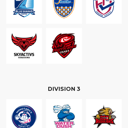
D
IVISION
3