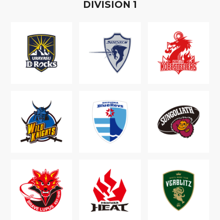
D
IVISION
1