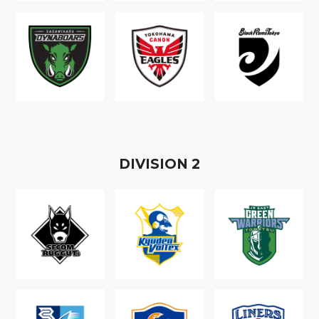
D
IVISION
2