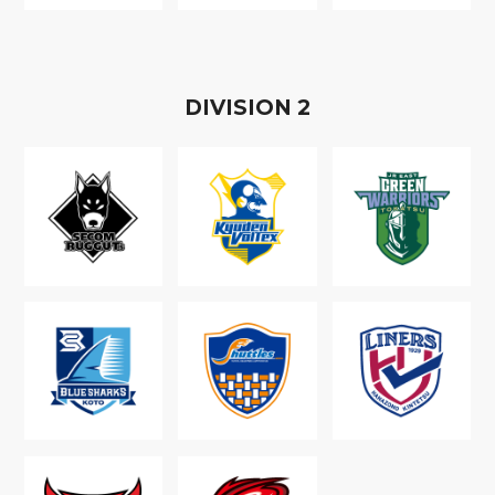
D
IVISION
2