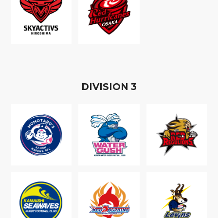
D
IVISION
3