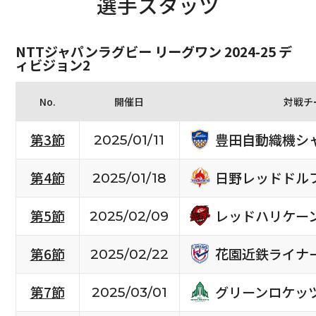
選手スタッツ
NTTジャパンラグビー リーグワン 2024-25 デ
ィビジョン2
No.
開催日
対戦チ
豊田自動織機シ
第3節
2025/01/11
日野レッドドル
第4節
2025/01/18
レッドハリケー
第5節
2025/02/09
花園近鉄ライナ
第6節
2025/02/22
グリーンロケッ
第7節
2025/03/01