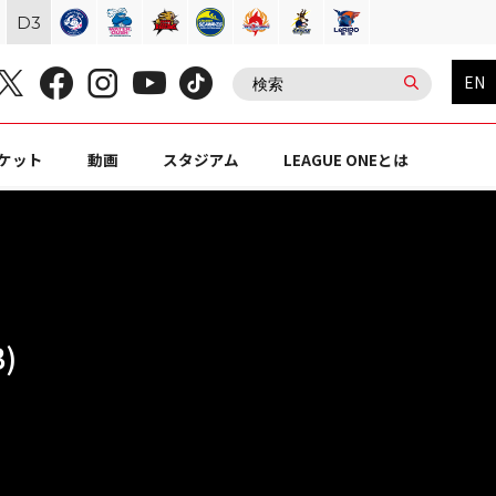
D
3
EN
ケット
動画
スタジアム
LEAGUE ONEとは
)