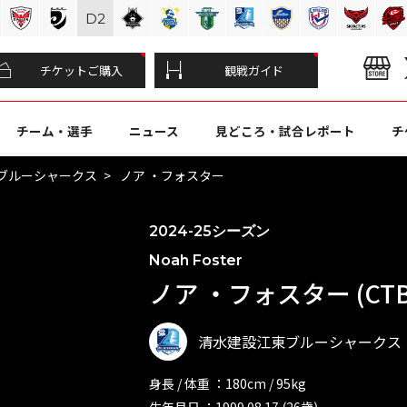
D
2
チケットご購入
観戦ガイド
チーム・選手
ニュース
見どころ・試合レポート
チ
ブルーシャークス
ノア ・フォスター
2024-25シーズン
Noah Foster
ノア ・フォスター (CTB
清水建設江東ブルーシャークス
身長 / 体重 ：180cm / 95kg