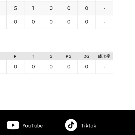
5
1
0
0
0
-
0
0
0
0
0
-
P
T
G
PG
DG
成功率
0
0
0
0
0
-
YouTube
Tiktok