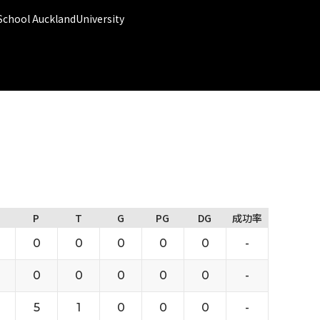
ol AucklandUniversity
P
T
G
PG
DG
成功率
0
0
0
0
0
-
0
0
0
0
0
-
5
1
0
0
0
-