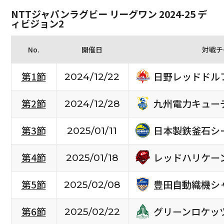
NTTジャパンラグビー リーグワン 2024-25 デ
ィビジョン2
No.
開催日
対戦チ
日野レッドドル
第1節
2024/12/22
九州電力キュー
第2節
2024/12/28
日本製鉄釜石シ
第3節
2025/01/11
レッドハリケー
第4節
2025/01/18
豊田自動織機シ
第5節
2025/02/08
グリーンロケッ
第6節
2025/02/22