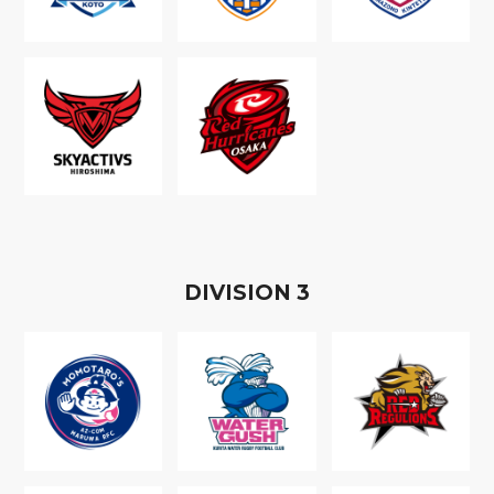
D
IVISION
3