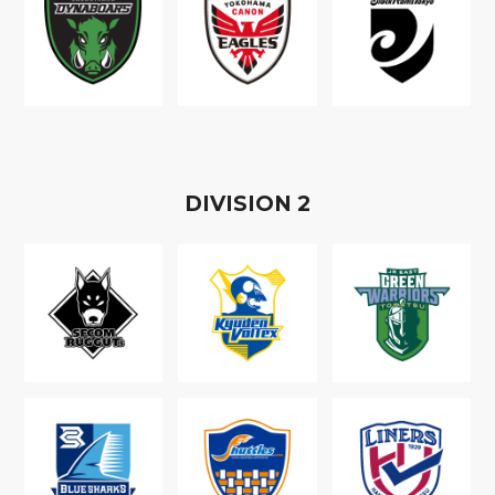
D
IVISION
2