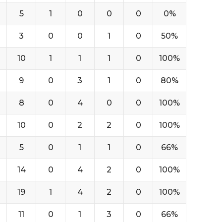
5
1
0
0
0
0%
3
0
0
1
0
50%
10
1
1
1
0
100%
9
0
3
1
0
80%
8
0
4
0
0
100%
10
0
2
2
0
100%
5
0
1
1
0
66%
14
0
4
2
0
100%
19
1
4
2
0
100%
11
0
1
3
0
66%