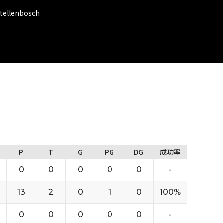
llenbosch
P
T
G
PG
DG
成功率
0
0
0
0
0
-
13
2
0
1
0
100%
0
0
0
0
0
-