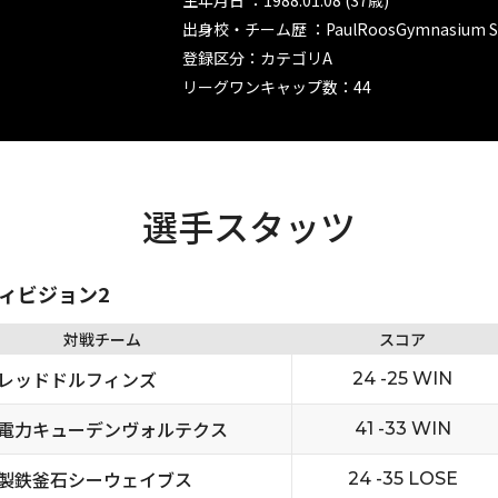
生年月日 ：1988.01.08 (37歳)
出身校・チーム歴 ：PaulRoosGymnasium Ste
登録区分：カテゴリA
リーグワンキャップ数：44
選手スタッツ
ディビジョン2
対戦チーム
スコア
レッドドルフィンズ
24 -25 WIN
電力キューデンヴォルテクス
41 -33 WIN
製鉄釜石シーウェイブス
24 -35 LOSE