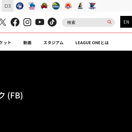
D
3
EN
ケット
動画
スタジアム
LEAGUE ONEとは
(FB)