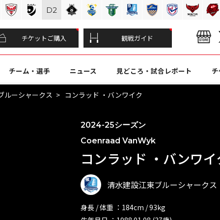
D
2
チケットご購入
観戦ガイド
チーム・選手
ニュース
見どころ・試合レポート
チ
ブルーシャークス
コンラッド ・バンワイク
2024-25シーズン
Coenraad VanWyk
コンラッド ・バンワイク 
清水建設江東ブルーシャークス
身長 / 体重 ：184cm / 93kg