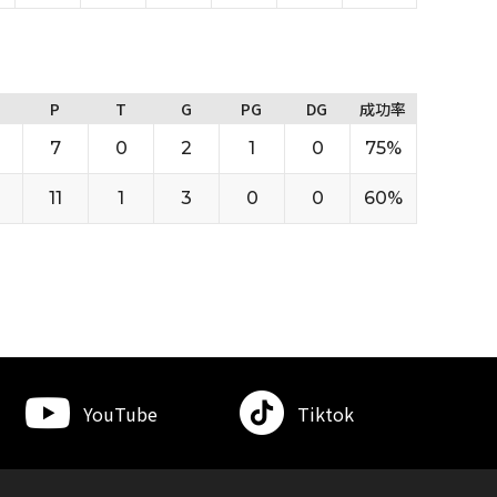
P
T
G
PG
DG
成功率
7
0
2
1
0
75%
11
1
3
0
0
60%
YouTube
Tiktok