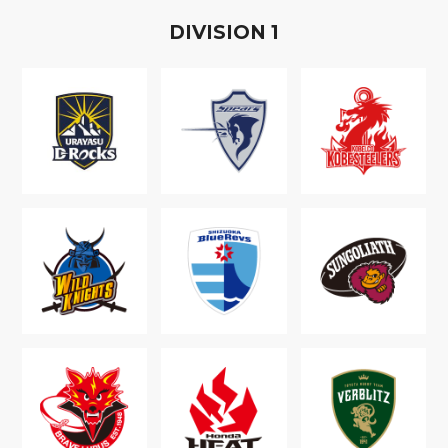
D
IVISION
1