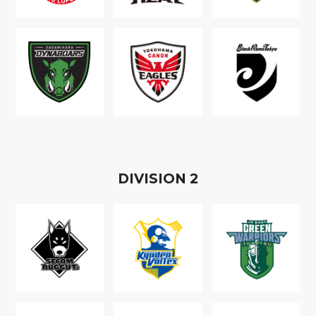
D
IVISION
2