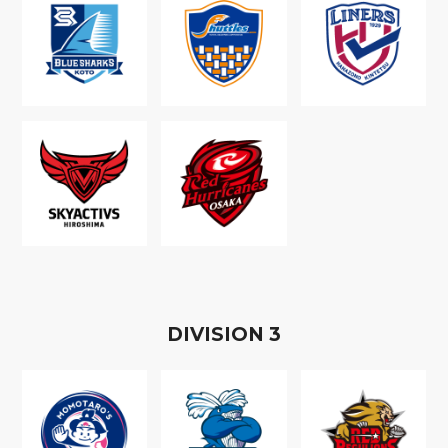
D
IVISION
3